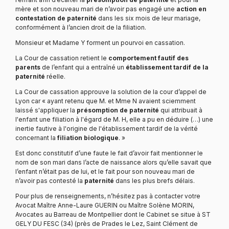
mère et son nouveau mari de n’avoir pas engagé une
action en
contestation de paternité
dans les six mois de leur mariage,
conformément à l’ancien droit de la filiation.
Monsieur et Madame Y forment un pourvoi en cassation.
La Cour de cassation retient le
comportement fautif des
parents
de l’enfant qui a entraîné un
établissement tardif de la
paternité
réelle.
La Cour de cassation approuve la solution de la cour d’appel de
Lyon car « ayant retenu que M. et Mme N avaient sciemment
laissé s'appliquer la
présomption de paternité
qui attribuait à
l'enfant une filiation à l'égard de M. H, elle a pu en déduire (…) une
inertie fautive à l'origine de l'établissement tardif de la vérité
concernant la
filiation biologique
. »
Est donc constitutif d’une faute le fait d’avoir fait mentionner le
nom de son mari dans l’acte de naissance alors qu’elle savait que
l’enfant n’était pas de lui, et le fait pour son nouveau mari de
n’avoir pas contesté la
paternité
dans les plus brefs délais.
Pour plus de renseignements, n’hésitez pas à contacter votre
Avocat Maître Anne-Laure GUERIN ou Maître Solène MORIN,
Avocates au Barreau de Montpellier dont le Cabinet se situe à ST
GELY DU FESC (34) (près de Prades le Lez, Saint Clément de