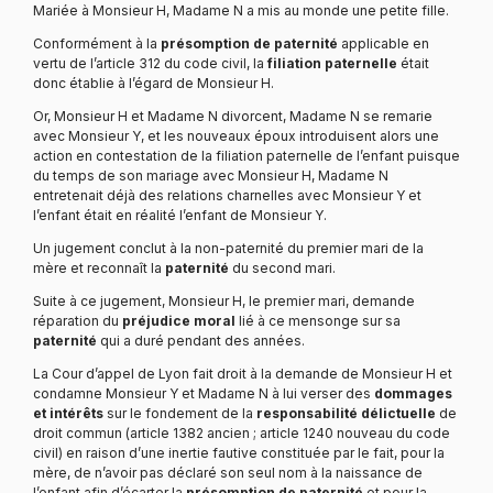
Mariée à Monsieur H, Madame N a mis au monde une petite fille.
Conformément à la
présomption de paternité
applicable en
vertu de l’article 312 du code civil, la
filiation paternelle
était
donc établie à l’égard de Monsieur H.
Or, Monsieur H et Madame N divorcent, Madame N se remarie
avec Monsieur Y, et les nouveaux époux introduisent alors une
action en contestation de la filiation paternelle de l’enfant puisque
du temps de son mariage avec Monsieur H, Madame N
entretenait déjà des relations charnelles avec Monsieur Y et
l’enfant était en réalité l’enfant de Monsieur Y.
Un jugement conclut à la non-paternité du premier mari de la
mère et reconnaît la
paternité
du second mari.
Suite à ce jugement, Monsieur H, le premier mari, demande
réparation du
préjudice moral
lié à ce mensonge sur sa
paternité
qui a duré pendant des années.
La Cour d’appel de Lyon fait droit à la demande de Monsieur H et
condamne Monsieur Y et Madame N à lui verser des
dommages
et intérêts
sur le fondement de la
responsabilité délictuelle
de
droit commun (article 1382 ancien ; article 1240 nouveau du code
civil) en raison d’une inertie fautive constituée par le fait, pour la
mère, de n’avoir pas déclaré son seul nom à la naissance de
l’enfant afin d’écarter la
présomption de paternité
et pour la