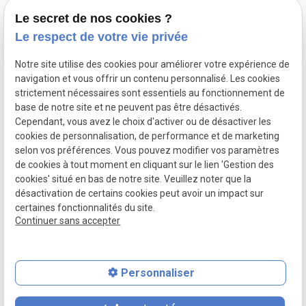
de Montpellier
Le secret de nos cookies ?
Le respect de votre vie privée
Notre site utilise des cookies pour améliorer votre expérience de
navigation et vous offrir un contenu personnalisé. Les cookies
strictement nécessaires sont essentiels au fonctionnement de
base de notre site et ne peuvent pas être désactivés.
Mentions
Cependant, vous avez le choix d'activer ou de désactiver les
Contactez-nous au
légales
cookies de personnalisation, de performance et de marketing
04 67 54 38 05
selon vos préférences. Vous pouvez modifier vos paramètres
Plan du site
Du lundi au
de cookies à tout moment en cliquant sur le lien 'Gestion des
Politique de
vendredi :
cookies' situé en bas de notre site. Veuillez noter que la
confidentialité
de 9h00 à 18h00
désactivation de certains cookies peut avoir un impact sur
certaines fonctionnalités du site.
Gestion des
Siret
Continuer sans accepter
cookies
88808219500015
Personnaliser
place
contact_page
phone