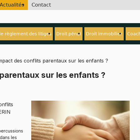
Actualités
Contact
de règlement des litiges
Droit pénal
Droit immobilier
Coach
mpact des conflits parentaux sur les enfants ?
 parentaux sur les enfants ?
nflits
UERIN
percussions
 dans les