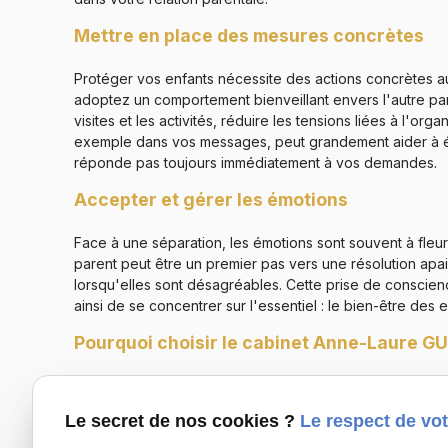
Mettre en place des mesures concrètes
Protéger vos enfants nécessite des actions concrètes au 
adoptez un comportement bienveillant envers l'autre pa
visites et les activités, réduire les tensions liées à l'
exemple dans vos messages, peut grandement aider à év
réponde pas toujours immédiatement à vos demandes.
Accepter et gérer les émotions
Face à une séparation, les émotions sont souvent à fleu
parent peut être un premier pas vers une résolution apa
lorsqu'elles sont désagréables. Cette prise de conscienc
ainsi de se concentrer sur l'essentiel : le bien-être des e
Pourquoi choisir le cabinet Anne-Laure G
En conclusion, gérer un conflit parental avec discernem
harmonieux de vos enfants. Pour vous accompagner dans
Le secret de nos cookies ?
Le respect de vot
Gély-du-Fesc et desservant Montpellier et Saint-Clément