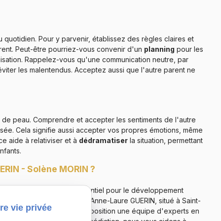
quotidien. Pour y parvenir, établissez des règles claires et
rent. Peut-être pourriez-vous convenir d'un
planning
pour les
organisation. Rappelez-vous qu'une communication neutre, par
iter les malentendus. Acceptez aussi que l'autre parent ne
r de peau. Comprendre et accepter les sentiments de l'autre
isée. Cela signifie aussi accepter vos propres émotions, même
e aide à relativiser et à
dédramatiser
la situation, permettant
nfants.
UERIN - Solène MORIN ?
ent et bienveillance est essentiel pour le développement
 ce processus, le cabinet Anne-Laure GUERIN, situé à Saint-
re vie privée
-de-Rivière, met à votre disposition une équipe d'experts en