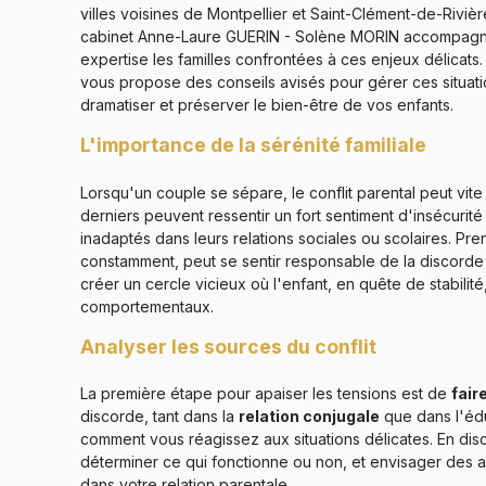
villes voisines de Montpellier et Saint-Clément-de-Rivièr
cabinet Anne-Laure GUERIN - Solène MORIN accompag
expertise les familles confrontées à ces enjeux délicats. 
vous propose des conseils avisés pour gérer ces situat
dramatiser et préserver le bien-être de vos enfants.
L'importance de la sérénité familiale
Lorsqu'un couple se sépare, le conflit parental peut vit
derniers peuvent ressentir un fort sentiment d'insécurit
inadaptés dans leurs relations sociales ou scolaires. Pr
constamment, peut se sentir responsable de la discorde fa
créer un cercle vicieux où l'enfant, en quête de stabili
comportementaux.
Analyser les sources du conflit
La première étape pour apaiser les tensions est de
fair
discorde, tant dans la
relation conjugale
que dans l'éd
comment vous réagissez aux situations délicates. En di
déterminer ce qui fonctionne ou non, et envisager des 
dans votre relation parentale.