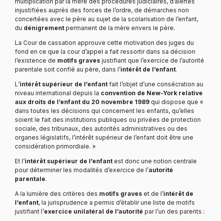
multiplication par la mère des procédures judiciaires, d’alertes
injustifiées auprès des forces de l’ordre, de démarches non
concertées avec le père au sujet de la scolarisation de l’enfant,
du
dénigrement
permanent de la mère envers le père.
La Cour de cassation approuve cette motivation des juges du
fond en ce que la cour d’appel a fait ressortir dans sa décision
l’existence de
motifs graves
justifiant que l’exercice de l’autorité
parentale soit confié au père, dans l’
intérêt de l’enfant
.
L’
intérêt supérieur de l’enfant
fait l’objet d’une consécration au
niveau international depuis la
convention de New-York relative
aux droits de l’enfant du 20 novembre 1989
qui dispose que «
dans toutes les décisions qui concernent les enfants, qu’elles
soient le fait des institutions publiques ou privées de protection
sociale, des tribunaux, des autorités administratives ou des
organes législatifs, l’intérêt supérieur de l’enfant doit être une
considération primordiale. »
Et l’
intérêt supérieur de l’enfant
est donc une notion centrale
pour déterminer les modalités d’exercice de l’
autorité
parentale
.
A la lumière des critères des
motifs graves
et de l’
intérêt de
l’enfant
, la jurisprudence a permis d’établir une liste de motifs
justifiant l’
exercice unilatéral de l’autorité
par l’un des parents :