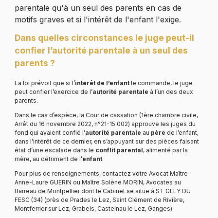
parentale qu'à un seul des parents en cas de
motifs graves et si l'intérêt de l'enfant l'exige.
Dans quelles circonstances le juge peut-il
confier l’autorité parentale à un seul des
parents ?
La loi prévoit que si l’
intérêt de l’enfant
le commande, le juge
peut confier l’exercice de l’
autorité parentale
à l’un des deux
parents.
Dans le cas d’espèce, la Cour de cassation (1ère chambre civile,
Arrêt du 16 novembre 2022, n°21-15.002) approuve les juges du
fond qui avaient confié l’
autorité parentale
au
père
de l’enfant,
dans l’intérêt de ce dernier, en s’appuyant sur des pièces faisant
état d’une escalade dans le
conflit parental
, alimenté par la
mère, au détriment de l’
enfant
.
Pour plus de renseignements, contactez votre Avocat Maître
Anne-Laure GUERIN ou Maître Solène MORIN, Avocates au
Barreau de Montpellier dont le Cabinet se situe à ST GELY DU
FESC (34) (près de Prades le Lez, Saint Clément de Rivière,
Montferrier sur Lez, Grabels, Castelnau le Lez, Ganges).