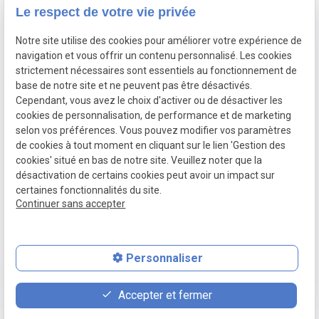
Le respect de votre vie privée
Notre site utilise des cookies pour améliorer votre expérience de
navigation et vous offrir un contenu personnalisé. Les cookies
strictement nécessaires sont essentiels au fonctionnement de
base de notre site et ne peuvent pas être désactivés.
Mentions
Cependant, vous avez le choix d'activer ou de désactiver les
Contactez-nous au
légales
cookies de personnalisation, de performance et de marketing
04 67 54 38 05
selon vos préférences. Vous pouvez modifier vos paramètres
Plan du site
Du lundi au
de cookies à tout moment en cliquant sur le lien 'Gestion des
Politique de
vendredi :
cookies' situé en bas de notre site. Veuillez noter que la
confidentialité
de 9h00 à 18h00
désactivation de certains cookies peut avoir un impact sur
certaines fonctionnalités du site.
Gestion des
Siret
Continuer sans accepter
cookies
88808219500015
Personnaliser
place
contact_page
phone
Accepter et fermer
Plan d'accès
Contact
04 67 54 38 05